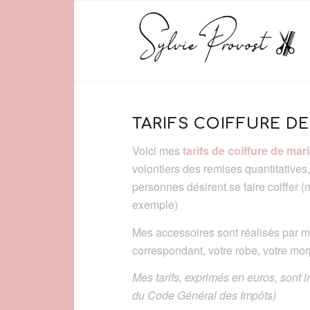
TARIFS COIFFURE DE
Voici mes
tarifs de coiffure de mar
volontiers des remises quantitative
personnes désirent se faire coiffer 
exemple)
Mes accessoires sont réalisés par me
correspondant, votre robe, votre mo
Mes tarifs, exprimés en euros, sont i
du Code Général des Impôts)