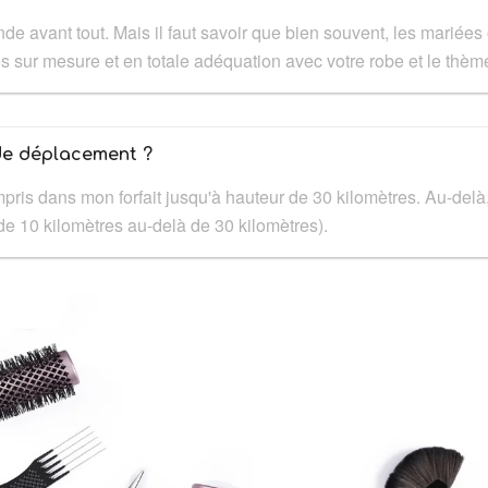
de avant tout. Mais il faut savoir que bien souvent, les mariée
isés sur mesure et en totale adéquation avec votre robe et le thè
 de déplacement ?
ris dans mon forfait jusqu'à hauteur de 30 kilomètres. Au-delà, 
e 10 kilomètres au-delà de 30 kilomètres).