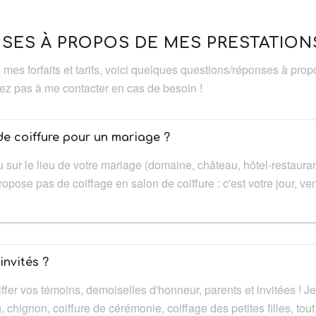
SES À PROPOS DE MES PRESTATION
e mes forfaits et tarifs, voici quelques questions/réponses à pro
ez pas à me contacter en cas de besoin !
de coiffure pour un mariage ?
 sur le lieu de votre mariage (domaine, château, hôtel-restaurant
opose pas de coiffage en salon de coiffure : c'est votre jour, ve
invités ?
iffer vos témoins, demoiselles d'honneur, parents et invitées ! J
 chignon, coiffure de cérémonie, coiffage des petites filles, tout