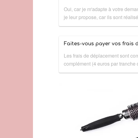
Oui, car je m'adapte à votre deman
je leur propose, car ils sont réal
Faites-vous payer vos frais
Les frais de déplacement sont comp
complément (4 euros par tranche d