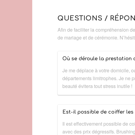
QUESTIONS / RÉPON
Afin de faciliter la compréhension d
de mariage et de cérémonie. N’hésit
Où se déroule la prestation 
Je me déplace à votre domicile, ou
départements limitrophes. Je ne pr
beauté évitera tout stress inutile !
Est-il possible de coiffer les 
Il est effectivement possible de co
avec des prix dégressifs. Brushing,