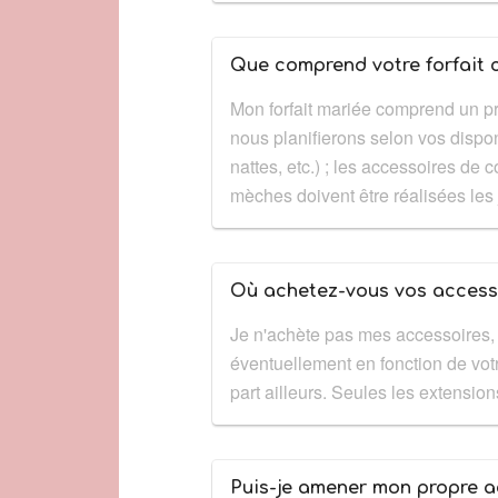
Que comprend votre forfait 
Mon forfait mariée comprend un pr
nous planifierons selon vos disponib
nattes, etc.) ; les accessoires de
mèches doivent être réalisées les
Où achetez-vous vos accesso
Je n'achète pas mes accessoires, m
éventuellement en fonction de vot
part ailleurs. Seules les extensio
Puis-je amener mon propre ac