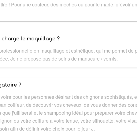
tre ! Pour une couleur, des mèches ou pour le marié, prévoir u
n charge le maquillage ?
ion professionnelle en maquillage et esthétique, qui me permet de
gréée. Je ne propose pas de soins de manucure / vernis.
gatoire ?
, voire pour les personnes désirant des chignons sophistiqués, es
san coiffeur, de découvrir vos cheveux, de vous donner des conse
s que j'utiliserai et le shampooing idéal pour préparer votre cheve
non ou votre coiffure à votre tenue, votre silhouette, votre visa
oin afin de définir votre choix pour le jour J.