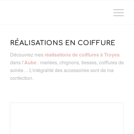
RÉALISATIONS EN COIFFURE
Découvrez mes
réalisations de coiffures
à
Troyes
dans l’
Aube
: mariées, chignons, tresses, coiffures de
soirée… L’intégralité des accessoires sont de ma
confection.