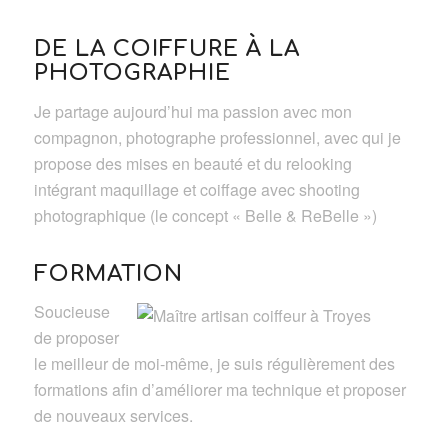
DE LA COIFFURE À LA
PHOTOGRAPHIE
Je partage aujourd’hui ma passion avec mon
compagnon, photographe professionnel, avec qui je
propose des mises en beauté et du relooking
intégrant maquillage et coiffage avec shooting
photographique (le concept « Belle & ReBelle »)
FORMATION
Soucieuse
de proposer
le meilleur de moi-même, je suis régulièrement des
formations afin d’améliorer ma technique et proposer
de nouveaux services.